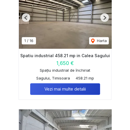
Previous
Next
1
/
16
Harta
Spatiu industrial 458.21 mp in Calea Sagului
1,650 €
Spațiu industrial de închiriat
Sagului, Timisoara
458.21 mp
Vezi mai multe detalii