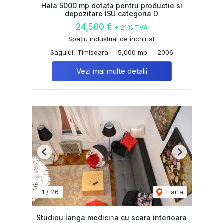
Hala 5000 mp dotata pentru productie si
depozitare ISU categoria D
24,500 €
+ 21% TVA
Spațiu industrial de închiriat
Sagului, Timisoara
5,000 mp
2006
Vezi mai multe detalii
Previous
Next
1
/
26
Harta
Studiou langa medicina cu scara interioara