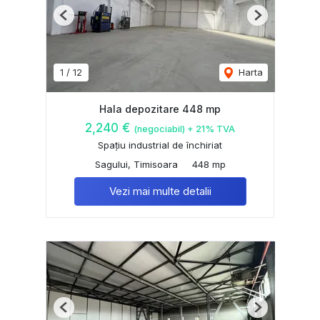
Previous
Next
1
/
12
Harta
Hala depozitare 448 mp
2,240 €
(negociabil) + 21% TVA
Spațiu industrial de închiriat
Sagului, Timisoara
448 mp
Vezi mai multe detalii
Previous
Next