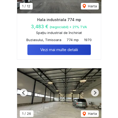
1
/
12
Harta
Hala industriala 774 mp
3,483 €
(negociabil) + 21% TVA
Spațiu industrial de închiriat
Buziasului, Timisoara
774 mp
1970
Vezi mai multe detalii
Previous
Next
1
/
26
Harta