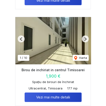
Vezi mai multe detalii
Previous
Next
1
/
10
Harta
Birou de inchiriat in centrul Timisoarei
1,900 €
Spațiu de birouri de închiriat
Ultracentral, Timisoara
177 mp
Vezi mai multe detalii