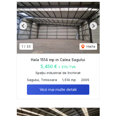
Previous
Next
1
/
33
Harta
Hala 1514 mp in Calea Sagului
5,450 €
+ 21% TVA
Spațiu industrial de închiriat
Sagului, Timisoara
1,514 mp
2005
Vezi mai multe detalii