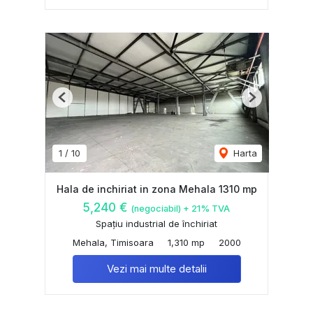
Previous
Next
1
/
10
Harta
Hala de inchiriat in zona Mehala 1310 mp
5,240 €
(negociabil) + 21% TVA
Spațiu industrial de închiriat
Mehala, Timisoara
1,310 mp
2000
Vezi mai multe detalii