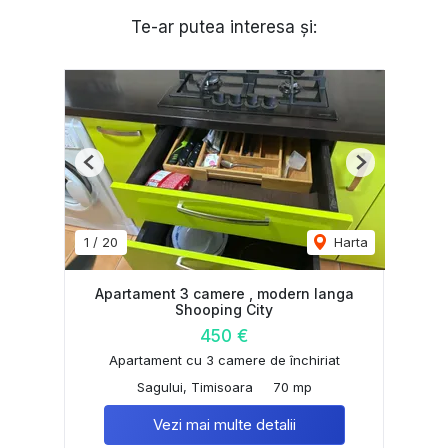
Te-ar putea interesa și:
Previous
Next
1
/
20
Harta
Apartament 3 camere , modern langa
Shooping City
450 €
Apartament cu 3 camere de închiriat
Sagului, Timisoara
70 mp
Vezi mai multe detalii