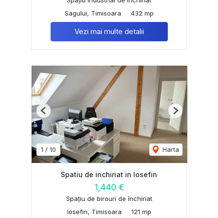
Sagului, Timisoara
432 mp
Vezi mai multe detalii
Previous
Next
1
/
10
Harta
Spatiu de inchiriat in Iosefin
1,440 €
Spațiu de birouri de închiriat
Iosefin, Timisoara
121 mp