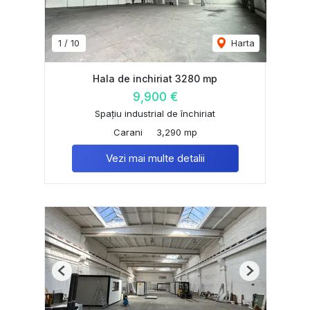
1
/
10
Harta
Hala de inchiriat 3280 mp
9,900 €
Spațiu industrial de închiriat
Carani
3,290 mp
Vezi mai multe detalii
Previous
Next