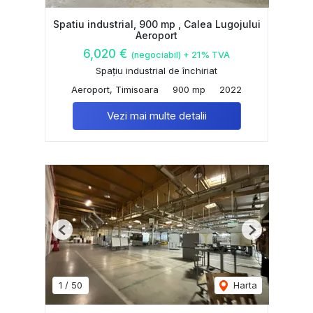
Spatiu industrial, 900 mp , Calea Lugojului
Aeroport
6,020 €
(negociabil) + 21% TVA
Spațiu industrial de închiriat
Aeroport, Timisoara
900 mp
2022
Vezi mai multe detalii
Previous
Next
1
/
50
Harta