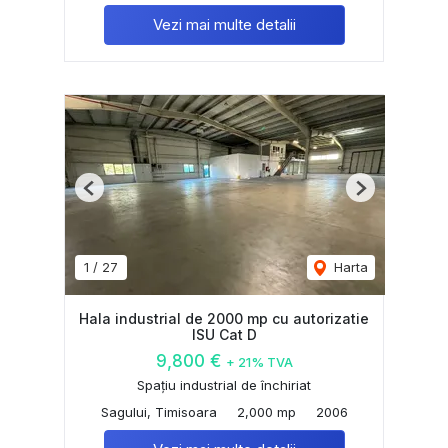
Vezi mai multe detalii
Previous
Next
1
/
27
Harta
Hala industrial de 2000 mp cu autorizatie
ISU Cat D
9,800 €
+ 21% TVA
Spațiu industrial de închiriat
Sagului, Timisoara
2,000 mp
2006