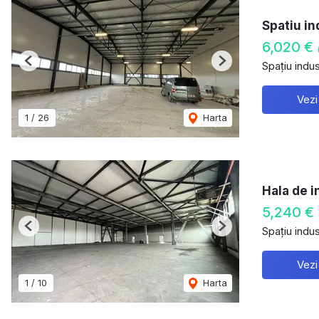
Spatiu in
6,020 €
Spațiu indust
Previous
Next
Vezi
1
/
26
Harta
Hala de i
5,240 €
Spațiu indust
Previous
Next
Vezi
1
/
10
Harta