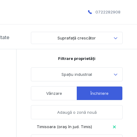
0722282908
ltate
Suprafață crescător
Filtrare proprietăți
Spațiu industrial
Vânzare
Închiriere
Timisoara (oraș în jud. Timis)