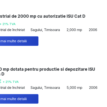
strial de 2000 mp cu autorizatie ISU Cat D
+ 21% TVA
rial de închiriat
Sagului, Timisoara
2,000 mp
2006
 mai multe detalii
 mp dotata pentru productie si depozitare ISU
a D
€
+ 21% TVA
rial de închiriat
Sagului, Timisoara
5,000 mp
2006
 mai multe detalii