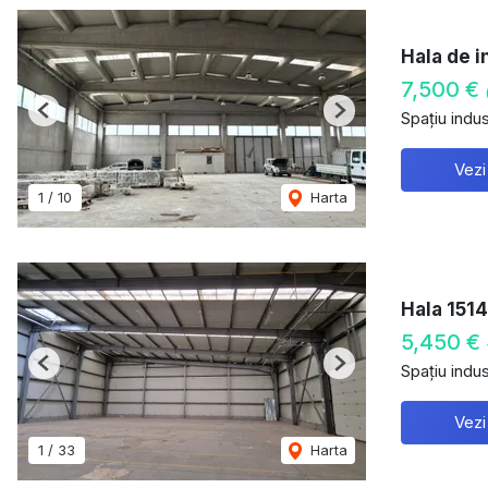
Hala de i
7,500 €
Spațiu indust
Previous
Next
Vezi
1
/
10
Harta
Hala 1514
5,450 €
Spațiu indust
Previous
Next
Vezi
1
/
33
Harta