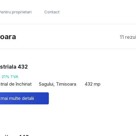
Pentru proprietari
Contact
soara
11 rezu
striala 432
+ 21% TVA
rial de închiriat
Sagului, Timisoara
432 mp
 mai multe detalii