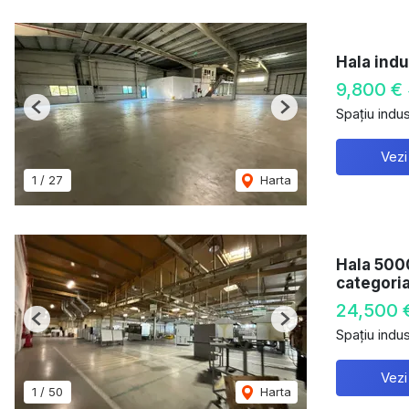
Hala indu
9,800 €
Spațiu indust
Previous
Next
Vezi
1
/
27
Harta
Hala 5000
categori
24,500 
Previous
Next
Spațiu indust
Vezi
1
/
50
Harta