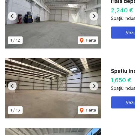
Hala dep
2,240 €
Spațiu indust
Previous
Next
Vezi
1
/
12
Harta
Spatiu in
1,650 €
Spațiu indust
Previous
Next
Vezi
1
/
16
Harta