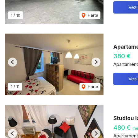
Vezi
1
/
10
Harta
Apartame
380 €
Apartament 
Previous
Next
Vezi
1
/
11
Harta
Studiou l
480 €
(ne
Apartament 
Previous
Next