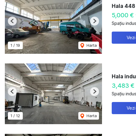
Hala 448
5,000 €
Spațiu indust
Previous
Next
Vezi
1
/
19
Harta
Hala indu
3,483 €
Spațiu indust
Previous
Next
Vezi
1
/
12
Harta