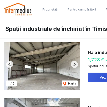
Proprietăți
Pentru cumpărători
Spații industriale de închiriat în Timi
Hala indu
1,728 €
Spațiu indust
Previous
Next
Vezi
1
/
6
Harta