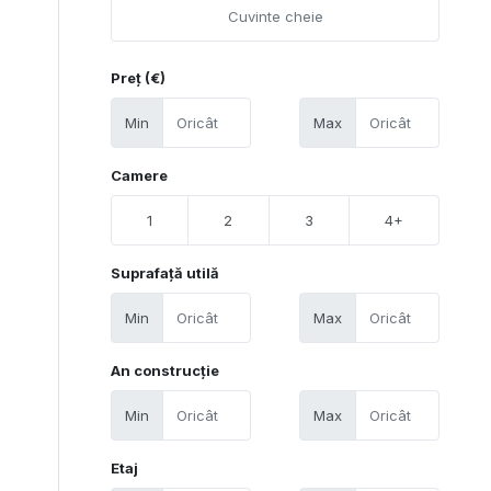
Preț (€)
Min
Max
Camere
1
2
3
4+
Suprafață utilă
Min
Max
An construcție
Min
Max
Etaj