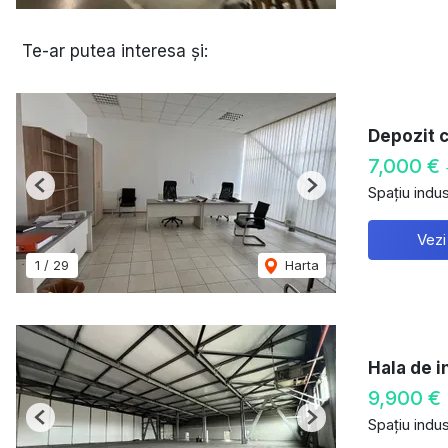
Te-ar putea interesa și:
Depozit 
7,000 €
Spațiu indust
Previous
Next
Vezi
1
/
29
Harta
Hala de i
9,900 €
Spațiu indust
Previous
Next