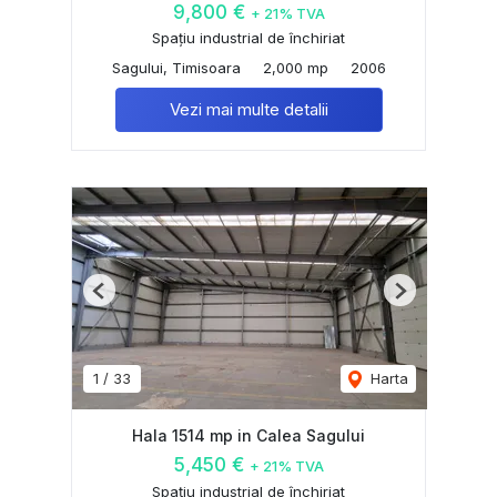
9,800 €
+ 21% TVA
Spațiu industrial de închiriat
Sagului, Timisoara
2,000 mp
2006
Vezi mai multe detalii
Previous
Next
1
/
33
Harta
Hala 1514 mp in Calea Sagului
5,450 €
+ 21% TVA
Spațiu industrial de închiriat