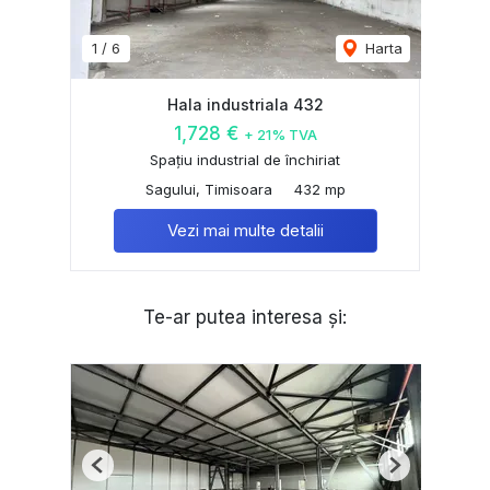
1
/
6
Harta
Hala industriala 432
1,728 €
+ 21% TVA
Spațiu industrial de închiriat
Sagului, Timisoara
432 mp
Vezi mai multe detalii
Te-ar putea interesa și:
Previous
Next