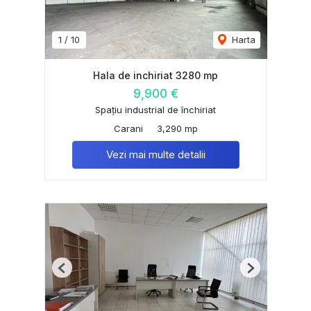
1
/
10
Harta
Hala de inchiriat 3280 mp
9,900 €
Spațiu industrial de închiriat
Carani
3,290 mp
Vezi mai multe detalii
Previous
Next