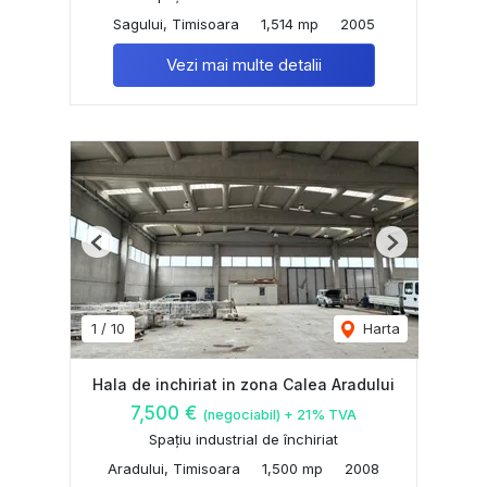
Sagului, Timisoara
1,514 mp
2005
Vezi mai multe detalii
Previous
Next
1
/
10
Harta
Hala de inchiriat in zona Calea Aradului
7,500 €
(negociabil) + 21% TVA
Spațiu industrial de închiriat
Aradului, Timisoara
1,500 mp
2008