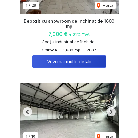
1
/
29
Harta
Depozit cu showroom de inchiriat de 1600
mp
7,000 €
+ 21% TVA
Spațiu industrial de închiriat
Ghiroda
1,600 mp
2007
Vezi mai multe detalii
Previous
Next
1
/
10
Harta