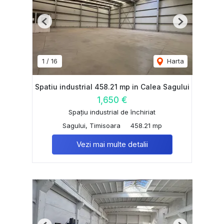
Previous
Next
1
/
16
Harta
Spatiu industrial 458.21 mp in Calea Sagului
1,650 €
Spațiu industrial de închiriat
Sagului, Timisoara
458.21 mp
Vezi mai multe detalii