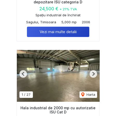
depozitare ISU categoria D
24,500 €
+ 21% TVA
Spațiu industrial de închiriat
Sagului, Timisoara
5,000 mp
2006
Vezi mai multe detalii
Previous
Next
1
/
27
Harta
Hala industrial de 2000 mp cu autorizatie
ISU Cat D