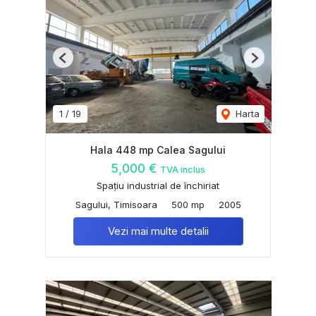
Previous
Next
1
/
19
Harta
Hala 448 mp Calea Sagului
5,000 €
TVA inclus
Spațiu industrial de închiriat
Sagului, Timisoara
500 mp
2005
Vezi mai multe detalii