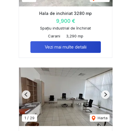
Hala de inchiriat 3280 mp
9,900 €
Spațiu industrial de închiriat
Carani
3,290 mp
Vezi mai multe detalii
Previous
Next
1
/
29
Harta