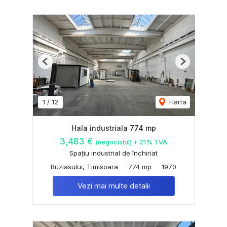
Previous
Next
1
/
12
Harta
Hala industriala 774 mp
3,483 €
(negociabil) + 21% TVA
Spațiu industrial de închiriat
Buziasului, Timisoara
774 mp
1970
Vezi mai multe detalii