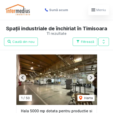
Sună acum
Meniu
Spații industriale de închiriat în Timisoara
11 rezultate
Caută din nou
Filtrează
Previous
Next
1
/
50
Harta
Hala 5000 mp dotata pentru productie si