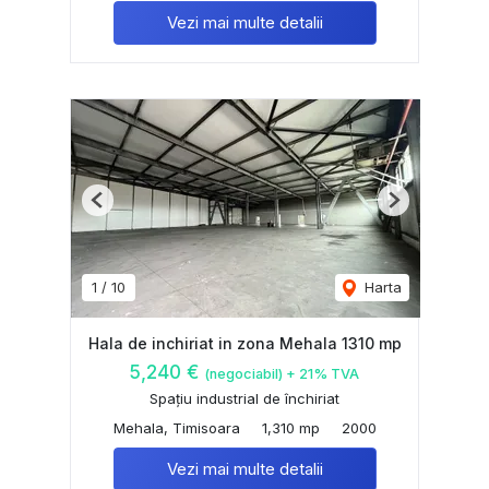
Vezi mai multe detalii
Previous
Next
1
/
10
Harta
Hala de inchiriat in zona Mehala 1310 mp
5,240 €
(negociabil) + 21% TVA
Spațiu industrial de închiriat
Mehala, Timisoara
1,310 mp
2000
Vezi mai multe detalii