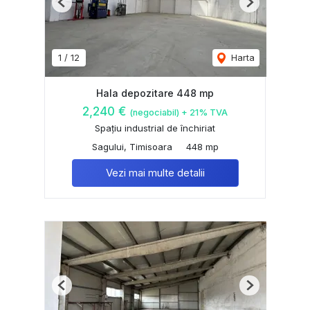
Previous
Next
1
/
12
Harta
Hala depozitare 448 mp
2,240 €
(negociabil) + 21% TVA
Spațiu industrial de închiriat
Sagului, Timisoara
448 mp
Vezi mai multe detalii
Previous
Next