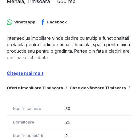
Mehala, Timisoara
660 mp
WhatsApp
Facebook
Intermedius Imobiliare vinde cladire cu multiple functionalitati
pretabila pentru sediu de firma si locuinta, spatiu pentru mica
productie sau pentru o gradinita. Partea din fata a cladirii are
destinatia schimbata.
Citește mai mult
Oferte imobiliare Timisoara
Case de vânzare Timisoara
Ca
Număr camere
30
Dormitoare
25
Număr bucătării
2