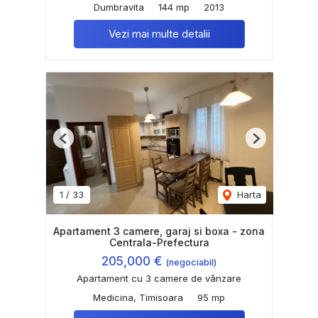
Dumbravita
144 mp
2013
Vezi mai multe detalii
Previous
Next
1
/
33
Harta
Apartament 3 camere, garaj si boxa - zona
Centrala-Prefectura
205,000 €
(negociabil)
Apartament cu 3 camere de vânzare
Medicina, Timisoara
95 mp