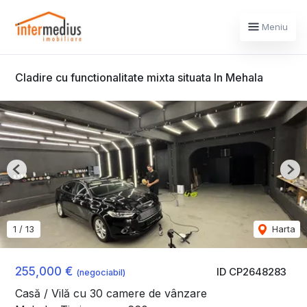
Meniu
Cladire cu functionalitate mixta situata In Mehala
Previous
Nex
1
/
13
Harta
255,000 €
ID CP2648283
(negociabil)
Casă / Vilă cu 30 camere de vânzare