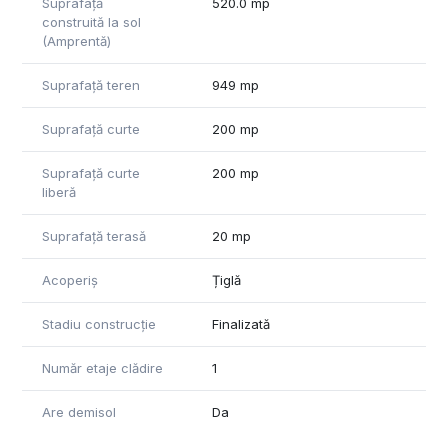
Suprafață
520.0 mp
construită la sol
(Amprentă)
Suprafață teren
949 mp
Suprafață curte
200 mp
Suprafață curte
200 mp
liberă
Suprafață terasă
20 mp
Acoperiș
Țiglă
Stadiu construcție
Finalizată
Număr etaje clădire
1
Are demisol
Da